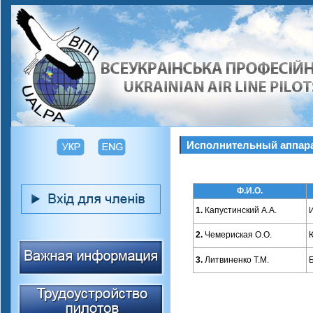
Исполнительный аппар
Ф.И.О.
1.
Капустинский А.А.
2.
Чемериская О.О.
3.
Литвиненко Т.М.
Б