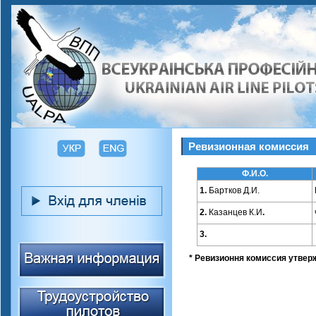
Ревизионная комиссия
Ф.И.О.
1.
Бартков Д.И.
2.
Казанцев К.И
.
3.
* Ревизионня комиссия утвер